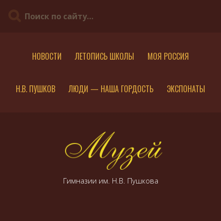
S
k
i
p
t
o
НОВОСТИ
ЛЕТОПИСЬ ШКОЛЫ
МОЯ РОССИЯ
c
o
n
Н.В. ПУШКОВ
ЛЮДИ — НАША ГОРДОСТЬ
ЭКСПОНАТЫ
t
e
n
t
Гимназии им. Н.В. Пушкова