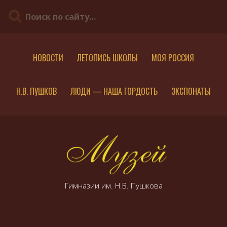
S
k
i
p
t
o
НОВОСТИ
ЛЕТОПИСЬ ШКОЛЫ
МОЯ РОССИЯ
c
o
n
Н.В. ПУШКОВ
ЛЮДИ — НАША ГОРДОСТЬ
ЭКСПОНАТЫ
t
e
n
t
Гимназии им. Н.В. Пушкова